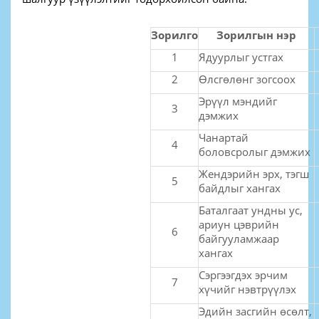
Зорилго
Зорилгын нэр
1
Ядуурлыг устгах
2
Өлсгөлөнг зогсоох
Эрүүл мэндийг
3
дэмжих
Чанартай
4
боловсролыг дэмжих
Жендэрийн эрх, тэгш
5
байдлыг хангах
Баталгаат ундны ус,
ариун цэврийн
6
байгууламжаар
хангах
Сэргээгдэх эрчим
7
хүчийг нэвтрүүлэх
Эдийн засгийн өсөлт,