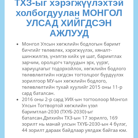
ТХЗ-ыг хэрэгжүүлэхтэй
холбогдуулан МОНГОЛ
УЛСАД ХИЙГДСЭН
АЖЛУУД
Монгол Улсын хөгжлийн бодлогын баримт
бичгийг төлөвлөх, хэрэгжүүлэх, хяналт-
шинжилгээ, үнэлгээ хийх үе шат, баримтлах
зарчим, оролцогч талуудын эрх, үүрэг,
хариуцлагыг тодорхойлох, хөгжлийн бодлого
төлөвлөлтийн нэгдсэн тогтолцоог бүрдүүлэх
зорилгоор МУ-ын хөгжлийн бодлого,
төлөвлөлтийн тухай хуулийг 2015 оны 11-р
сард баталсан.
2016 оны 2-р сард УИХ-ын тогтоолоор Монгол
Улсын Тогтвортой хөгжлийн үзэл
баримтлал-2030 (ТХҮБ-2030)-ыг
баталсан.Дэлхийн ТХЗ-ын 17 зорилго, 169
зорилт нь манай улсын ТХҮБ-2030-ын 4 бүлэг,
44 зорилт дараах байдлаар уялдаж байгаа юм.