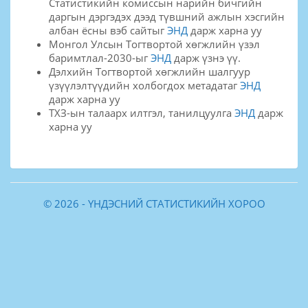
Статистикийн комиссын нарийн бичгийн
даргын дэргэдэх дээд түвшний ажлын хэсгийн
албан ёсны вэб сайтыг
ЭНД
дарж харна уу
Монгол Улсын Тогтвортой хөгжлийн үзэл
баримтлал-2030-ыг
ЭНД
дарж үзнэ үү.
Дэлхийн Тогтвортой хөгжлийн шалгуур
үзүүлэлтүүдийн холбогдох метадатаг
ЭНД
дарж харна уу
ТХЗ-ын талаарх илтгэл, танилцуулга
ЭНД
дарж
харна уу
© 2026 - ҮНДЭСНИЙ СТАТИСТИКИЙН ХОРОО