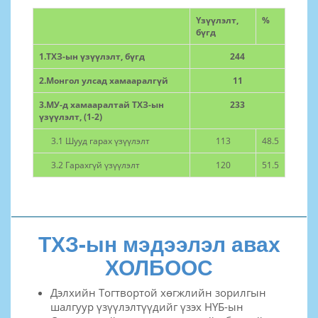
Үзүүлэлт,
%
бүгд
1.ТХЗ-ын үзүүлэлт, бүгд
244
2.Монгол улсад хамааралгүй
11
3.МУ-д хамааралтай ТХЗ-ын
233
үзүүлэлт, (1-2)
3.1 Шууд гарах үзүүлэлт
113
48.5
3.2 Гарахгүй үзүүлэлт
120
51.5
ТХЗ-ын мэдээлэл авах
ХОЛБООС
Дэлхийн Тогтвортой хөгжлийн зорилгын
шалгуур үзүүлэлтүүдийг үзэх НҮБ-ын