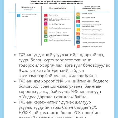
ТХЗ-ын үндэсний үзүүлэлтийг тодорхойлох,
суурь болон хүрэх зорилтот түвшинг
тодорхойлох аргачлал, арга зүйг боловсруулах
9 ажлын хэсгийг Ерөнхий сайдын
захирамжаар байгуулан ажиллаж байна.
ТХЗ-ын дэд хороог УИХ-ын нийгмийн бодлого
боловсрол соёл шинжлэх ухааны байнгын
хорооны дэргэд байгуулж, УИХ-ын гишүүн
А.Ундраа даргалан ажиллаж байна.
ТХЗ-ын хэрэгжилтийг дүгнэх шалгуур
үзүүлэлтүүдийн гарах бэлэн байдал ҮСХ,
НҮБХХ-тэй хамтарсан болон ҮСХ-ноос бие
даасан 3 удаагийн үнэлгээг хийсэн.