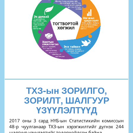
ТХЗ-ын ЗОРИЛГО,
ЗОРИЛТ, ШАЛГУУР
ҮЗҮҮЛЭЛТҮҮД
2017 оны 3 сард НҮБ-ын Статистикийн комиссын
48-р чуулганаар ТХЗ-ын хэрэгжилтийг дүгнэх 244
шалгуур үзүүлэлтийг тодорхойлсон байна.