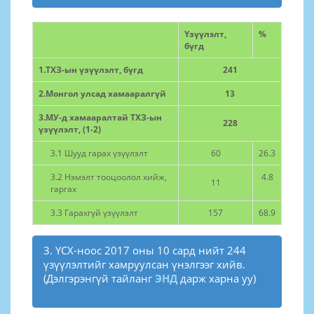
Үзүүлэлт,
%
бүгд
1.ТХЗ-ын үзүүлэлт, бүгд
241
2.Монгол улсад хамааралгүй
13
3.МУ-д хамааралтай ТХЗ-ын
228
үзүүлэлт, (1-2)
3.1 Шууд гарах үзүүлэлт
60
26.3
3.2 Нэмэлт тооцоолол хийж,
4.8
11
гаргах
3.3 Гарахгүй үзүүлэлт
157
68.9
3. ҮСХ-ноос 2017 оны 10 сард нийт 244
үзүүлэлтийг хамруулсан үнэлгээг хийв.
(Дэлгэрэнгүй тайланг
ЭНД
дарж харна уу)