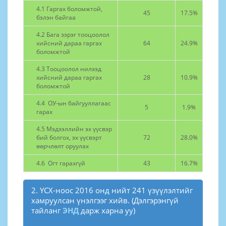
4.1 Гаргах боломжтой,
45
17.5%
бэлэн байгаа
4.2 Бага зэрэг тооцоолол
хийсний дараа гаргах
64
24.9%
боломжтой
4.3 Тооцоолол нилээд
хийсний дараа гаргах
28
10.9%
боломжтой
4.4 ОУ-ын байгууллагаас
5
1.9%
гарах
4.5 Мэдээллийн эх үүсвэр
бий болгох, эх үүсвэрт
72
28.0%
өөрчлөлт оруулах
4.6 Огт гарахгүй
43
16.7%
2. ҮСХ-ноос 2016 онд нийт 241 үзүүлэлтийг
хамруулсан үнэлгээг хийв. (Дэлгэрэнгүй
тайланг
ЭНД
дарж харна уу)