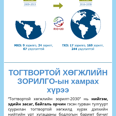
ТОГТВОРТОЙ ХӨГЖЛИЙН
ЗОРИЛГО-ын хамрах
хүрээ
“Тогтвортой хөгжлийн зорилт-2030” нь
нийгэм,
эдийн засаг, байгаль орчин
гэсэн гурван тулгуурт
суурилан тогтвортой хөгжилд хүрэх дэлхийн
нийтийн урт хугацааны бодлогын баримт бичиг