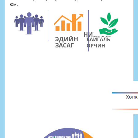
юм.
НИЙГЭМ
ЭДИЙН
БАЙГАЛЬ
ЗАСАГ
ОРЧИН