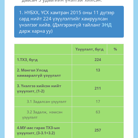
1. НҮБХХ, ҮСХ хамтран 2015 оны 11 дүгээр
сард нийт 224 үзүүлэлтийг хамруулсан
үнэлгээг хийв. (Дэлгэрэнгүй тайланг
ЭНД
дарж харна уу)
Үзүүлэлт, бүгд
%
1.ТХЗ, бүгд
224
2. Монгол Улсад
13
хамааралгүй үзүүлэлт
3. Үнэлгээ хийсэн нийт
211
үзүүлэлт, (1-2)
3.1 Задалсан үзүүлэлт
17
3.2 Задалж, нэмсэн
63
үзүүлэлт
4.МУ-аас гарах ТХЗ-ын
257
үзүүлэлт, (3-3.1+3.2)