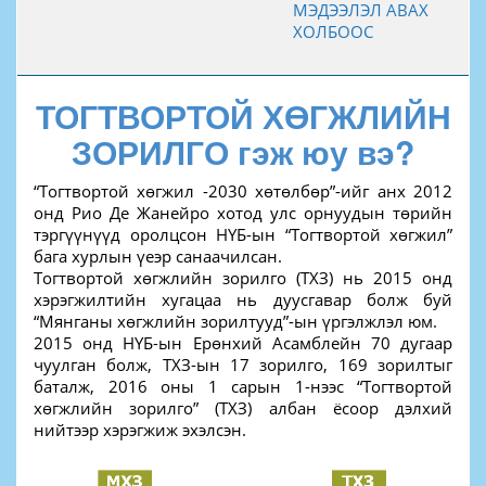
МЭДЭЭЛЭЛ АВАХ
ХОЛБООС
ТОГТВОРТОЙ ХӨГЖЛИЙН
ЗОРИЛГО гэж юу вэ?
“Тогтвортой хөгжил -2030 хөтөлбөр”-ийг анх 2012
онд Рио Де Жанейро хотод улс орнуудын төрийн
тэргүүнүүд оролцсон НҮБ-ын “Тогтвортой хөгжил”
бага хурлын үеэр санаачилсан.
Тогтвортой хөгжлийн зорилго (ТХЗ) нь 2015 онд
хэрэгжилтийн хугацаа нь дуусгавар болж буй
“Мянганы хөгжлийн зорилтууд”-ын үргэлжлэл юм.
2015 онд НҮБ-ын Ерөнхий Асамблейн 70 дугаар
чуулган болж, ТХЗ-ын 17 зорилго, 169 зорилтыг
баталж, 2016 оны 1 сарын 1-нээс “Тогтвортой
хөгжлийн зорилго” (ТХЗ) албан ёсоор дэлхий
нийтээр хэрэгжиж эхэлсэн.