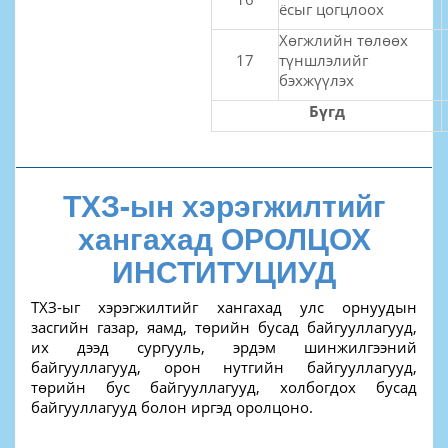
ёсыг цогцлоох
Хөгжлийн төлөөх
17
түншлэлийг
бэхжүүлэх
Бүгд
ТХЗ-ын хэрэгжилтийг
хангахад ОРОЛЦОХ
ИНСТИТУЦИУД
ТХЗ-ыг хэрэгжилтийг хангахад улс орнуудын
засгийн газар, яамд, төрийн бусад байгууллагууд,
их дээд сургууль, эрдэм шинжилгээний
байгууллагууд, орон нутгийн байгууллагууд,
төрийн бус байгууллагууд, холбогдох бусад
байгууллагууд болон иргэд оролцоно.