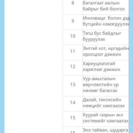
8
баталгаат ажлын
байрыг бий болгох
Инноваци болон дэд
9
бүтцийн нэмэгдүүлэх
Тэгш бус байдлыг
10
бууруулах
Ээлтэй хот, иргэдийн
11
оролцоог дэмжих
Хариуцлагатай
12
хэрэглээг дэмжих
Уур амьсгалын
13
өөрчлөлтийн үр
нөлөөг багасгах
Далай, тэнгисийн
14
нөөцийг хамгаалах
Хуурай газрын эко
15
системийг хамгаалах
Энх тайван, шударга
16