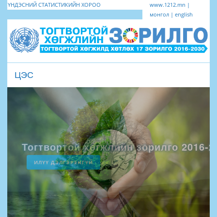
ҮНДЭСНИЙ СТАТИСТИКИЙН ХОРОО
www.1212.mn
|
монгол
|
english
ЦЭС
Toggle
navigation
Албан ёсны статистик мэдээнээ
Тогтвортой хөгжлийн зорилго 2016-2
ИЛҮҮ ДЭЛГЭРЭНГҮЙ